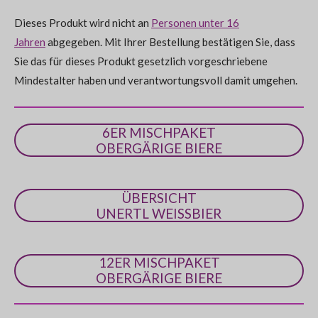
:
d
e
Dieses Produkt wird nicht an
Personen unter 16
0
n
Jahren
abgegeben. Mit Ihrer Bestellung bestätigen Sie, dass
S
Sie das für dieses Produkt gesetzlich vorgeschriebene
t
Mindestalter haben und verantwortungsvoll damit umgehen.
e
r
n
6ER MISCHPAKET
e
OBERGÄRIGE BIERE
ÜBERSICHT
UNERTL WEISSBIER
12ER MISCHPAKET
OBERGÄRIGE BIERE