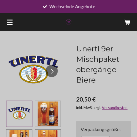
Wechselnde Angebote
Zum
Hauptinhalt
springen
Unertl 9er
Mischpaket
obergärige
Biere
20,50 €
inkl. MwSt zzgl.
Versandkosten
Verpackungsgröße: