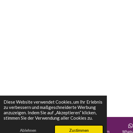
Diese Website verwendet Cookies, um Ihr Erlebnis
zu verbessern und maßgeschneiderte Werbung
anzuzeigen. Indem Sie auf „Akzeptieren“ klicken,
stimmen Sie der Verwendung aller Cookies zu.
Ablehnen
Zustimmen
E-Mail
Telefon
Karte
Instagram
Whats