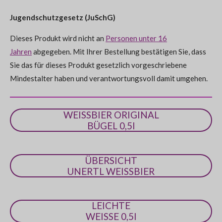
e
e
e
e
s
n
n
n
n
e
g
Jugendschutzgesetz (JuSchG)
n
:
d
e
Dieses Produkt wird nicht an
Personen unter 16
0
n
Jahren
abgegeben. Mit Ihrer Bestellung bestätigen Sie, dass
S
Sie das für dieses Produkt gesetzlich vorgeschriebene
t
Mindestalter haben und verantwortungsvoll damit umgehen.
e
r
n
WEISSBIER ORIGINAL
e
BÜGEL 0,5l
ÜBERSICHT
UNERTL WEISSBIER
LEICHTE
WEISSE 0,5l