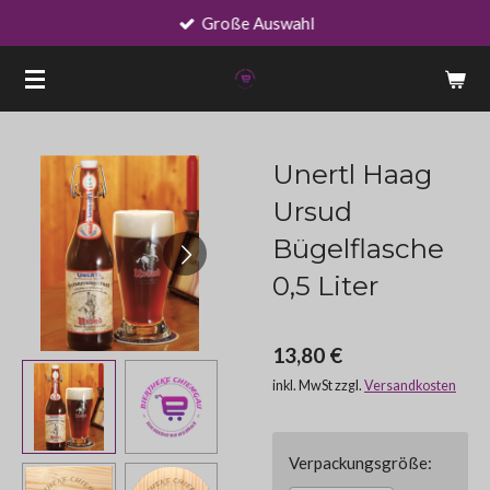
Große Auswahl
Zum
Hauptinhalt
springen
Unertl Haag
Ursud
Bügelflasche
0,5 Liter
13,80 €
inkl. MwSt zzgl.
Versandkosten
Verpackungsgröße: