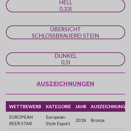
HELL
e
0,33l
ÜBERSICHT
SCHLOSSBRAUEREI STEIN
DUNKEL
0,5l
AUSZEICHNUNGEN
WETTBEWERB
KATEGORIE
JAHR
AUSZEICHNUNG
EUROPEAN
European-
2018
Bronze
BEER STAR
Style Export