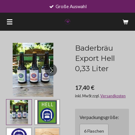
Große Auswahl
Zum
Hauptinhalt
springen
Baderbräu
Export Hell
0,33 Liter
17,40 €
inkl. MwSt zzgl.
Versandkosten
Verpackungsgröße:
6 Flaschen