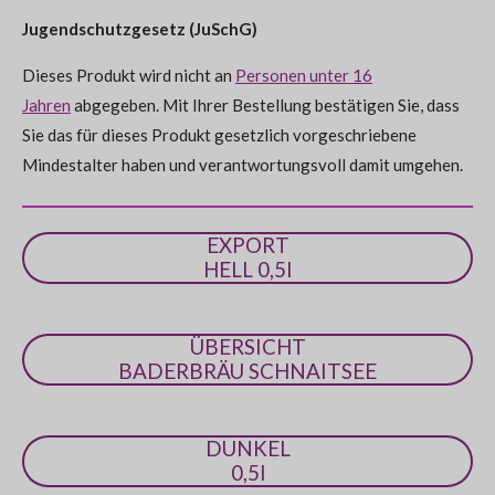
e
g
Jugendschutzgesetz (JuSchG)
n
:
d
e
Dieses Produkt wird nicht an
Personen unter 16
0
n
Jahren
abgegeben. Mit Ihrer Bestellung bestätigen Sie, dass
S
Sie das für dieses Produkt gesetzlich vorgeschriebene
t
Mindestalter haben und verantwortungsvoll damit umgehen.
e
r
n
EXPORT
e
HELL 0,5l
ÜBERSICHT
BADERBRÄU SCHNAITSEE
DUNKEL
0,5l