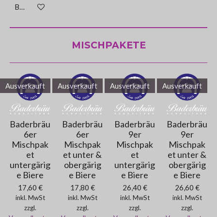
Bei Verfügbarkeit benachrichtigen
MISCHPAKETE
Ausverkauft
Ausverkauft
Ausverkauft
Ausverkauft
Baderbräu
Baderbräu
Baderbräu
Baderbräu
6er
6er
9er
9er
Mischpak
Mischpak
Mischpak
Mischpak
et
et unter &
et
et unter &
untergärig
obergärig
untergärig
obergärig
e Biere
e Biere
e Biere
e Biere
17,60 €
17,80 €
26,40 €
26,60 €
inkl. MwSt
inkl. MwSt
inkl. MwSt
inkl. MwSt
zzgl.
zzgl.
zzgl.
zzgl.