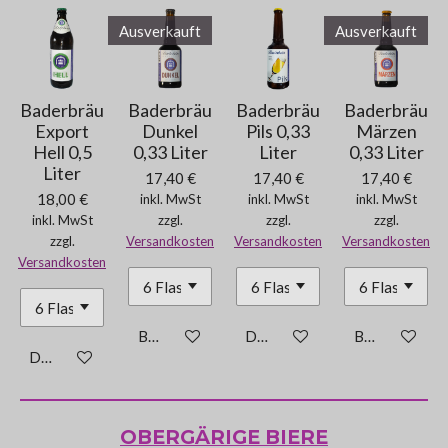
b
e
e
e
e
n
s
Ausverkauft
Ausverkauft
e
g
n
:
d
e
5
Baderbräu
Baderbräu
Baderbräu
Baderbräu
n
S
Export
Dunkel
Pils 0,33
Märzen
Hell 0,5
0,33 Liter
Liter
0,33 Liter
t
Liter
17,40 €
17,40 €
17,40 €
e
18,00 €
inkl. MwSt
inkl. MwSt
inkl. MwSt
r
inkl. MwSt
zzgl.
zzgl.
zzgl.
n
zzgl.
Versandkosten
Versandkosten
Versandkosten
e
Versandkosten
Bei Verfügbarkeit benachrichtigen
Details anzeigen
Bei Verfügbar
Details anzeigen
OBERGÄRIGE BIERE