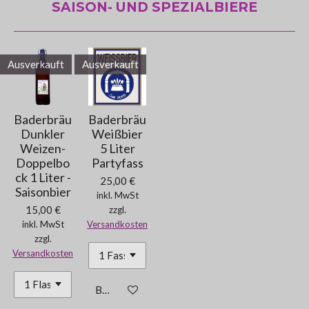
SAISON- UND SPEZIALBIERE
Ausverkauft
Ausverkauft
Baderbräu
Baderbräu
Dunkler
Weißbier
Weizen-
5 Liter
Doppelbo
Partyfass
ck 1 Liter -
25,00 €
Saisonbier
inkl. MwSt
15,00 €
zzgl.
inkl. MwSt
Versandkosten
zzgl.
Versandkosten
Bei Verfügbarkeit benachrichtigen