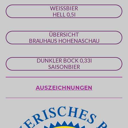
n
WEISSBIER
e
HELL 0,5l
ÜBERSICHT
BRAUHAUS HOHENASCHAU
DUNKLER BOCK 0,33l
SAISONBIER
AUSZEICHNUNGEN