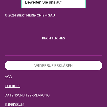
b
a
o
s
o
g
k
A
o
r
p
k
a
p
© 2024
BIERTHEKE-CHIEMGAU
m
RECHTLICHES
WIDERRUF ERKLÄREN
AGB
COOKIES
DATENSCHUTZERKLÄRUNG
IMPRESSUM