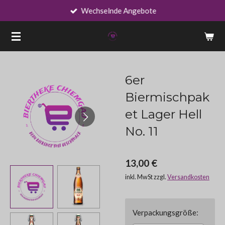
Wechselnde Angebote
Zum
Hauptinhalt
springen
6er
Biermischpak
et Lager Hell
No. 11
13,00 €
inkl. MwSt zzgl.
Versandkosten
Verpackungsgröße: