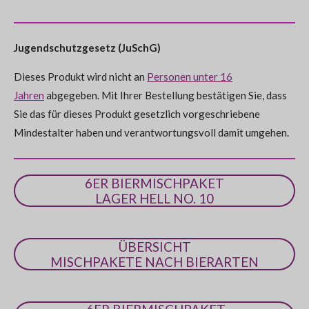
n
n
n
n
n
a
u
l
l
l
i
l
b
e
e
e
e
e
e
e
t
e
n
s
n
n
n
n
e
g
Jugendschutzgesetz (JuSchG)
n
:
d
e
Dieses Produkt wird nicht an
Personen unter 16
0
n
Jahren
abgegeben. Mit Ihrer Bestellung bestätigen Sie, dass
S
Sie das für dieses Produkt gesetzlich vorgeschriebene
t
Mindestalter haben und verantwortungsvoll damit umgehen.
e
r
n
6ER BIERMISCHPAKET
e
LAGER HELL NO. 10
ÜBERSICHT
MISCHPAKETE NACH BIERARTEN