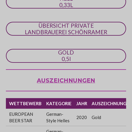
e
0,33L
ÜBERSICHT PRIVATE
LANDBRAUEREI SCHÖNRAMER
GOLD
0,5l
AUSZEICHNUNGEN
WETTBEWERB
KATEGORIE
JAHR
AUSZEICHNUNG
EUROPEAN
German-
2020
Gold
BEER STAR
Style Helles
German-