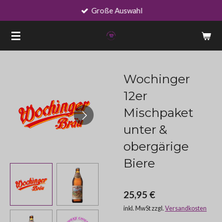
Große Auswahl
Zum
Hauptinhalt
springen
Wochinger
12er
Mischpaket
unter &
obergärige
Biere
25,95 €
inkl. MwSt zzgl.
Versandkosten