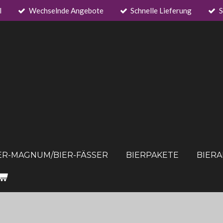
l
Wechselnde Angebote
Schnelle Lieferung
S
ER-MAGNUM/BIER-FÄSSER
BIERPAKETE
BIER