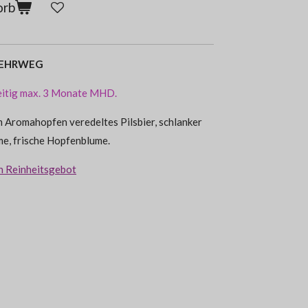
orb
 MEHRWEG
seitig max. 3 Monate MHD.
em Aromahopfen veredeltes Pilsbier, schlanker
e, frische Hopfenblume.
n Reinheitsgebot