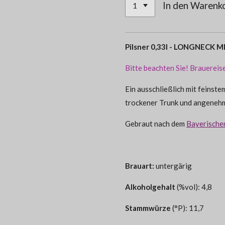
In den Warenk
Pilsner 0,33l - LONGNECK
Bitte beachten Sie! Brauerei
Ein ausschließlich mit feinst
trockener Trunk und angenehm
Gebraut nach dem
Bayerische
Brauart:
untergärig
Alkoholgehalt
(%vol): 4,8
Stammwürze
(°P): 11,7