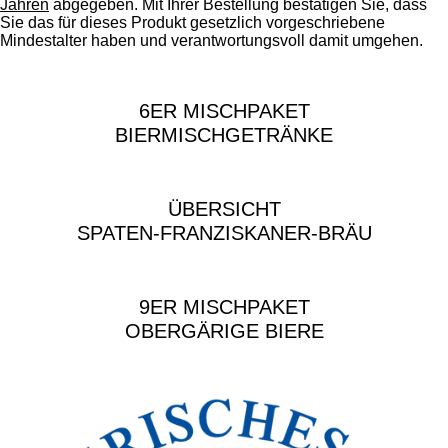
r
d
Jahren
abgegeben. Mit Ihrer Bestellung bestätigen Sie, dass
n
e
Sie das für dieses Produkt gesetzlich vorgeschriebene
e
n
Mindestalter haben und verantwortungsvoll damit umgehen.
6ER MISCHPAKET
BIERMISCHGETRÄNKE
ÜBERSICHT
SPATEN-FRANZISKANER-BRÄU
9ER MISCHPAKET
OBERGÄRIGE BIERE