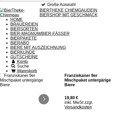
Große Auswahl
BIERTHEKE
CHIEMGAU
DEIN
BIERSHOP MIT GESCHMACK
HOME
BRAUEREIEN
BIERSORTEN
BIER-MAGNUM/BIER-FÄSSER
BIERPAKETE
BIERABO
BIERE MIT AUSZEICHNUNG
BIERKUNDE
GUTSCHEINE
Konto
Suche
Warenkorb
Franziskaner 9er
Mischpaket untergärige
Biere
19,80 €
inkl. MwSt zzgl.
Versandkosten