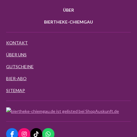
ÜBER
BIERTHEKE-CHIEMGAU
KONTAKT
ÜBER UNS
GUTSCHEINE
BIER-ABO
SITEMAP
F
I
T
W