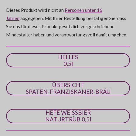
:
d
e
Dieses Produkt wird nicht an
Personen unter 16
0
n
Jahren
abgegeben. Mit Ihrer Bestellung bestätigen Sie, dass
S
Sie das für dieses Produkt gesetzlich vorgeschriebene
t
Mindestalter haben und verantwortungsvoll damit umgehen.
e
r
n
HELLES
e
0,5l
ÜBERSICHT
SPATEN-FRANZISKANER-BRÄU
HEFE WEISSBIER
NATURTRÜB 0,5l