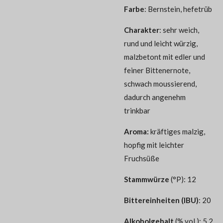
Farbe
: Bernstein, hefetrüb
Charakter
:
sehr weich,
rund und leicht würzig,
malzbetont mit edler und
feiner Bittenernote,
schwach moussierend,
dadurch angenehm
trinkbar
Aroma:
kräftiges malzig,
hopfig mit leichter
Fruchsüße
Stammwürze
(°P): 12
Bittereinheiten (IBU)
: 20
Alkoholgehalt
(% vol.): 5,2