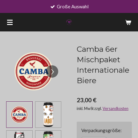
Große Auswahl
Zum
Hauptinhalt
springen
Camba 6er
Mischpaket
Internationale
Biere
23,00 €
inkl. MwSt zzgl.
Versandkosten
Verpackungsgröße: