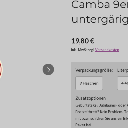
Camba 9er
untergärig
19,80 €
inkl. MwSt zzgl.
Versandkosten
Verpackungsgröße:
Literp
9 Flaschen
4,4
Zusatzoptionen
Geburtstags-, Jubiläums- oder 
Brotzeitbrett? Kein Problem. T
mit bzw. schicken Sie uns ein Bi
Paket bei.