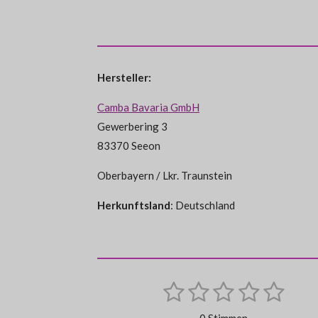
Hersteller:
Camba Bavaria GmbH
Gewerbering 3
83370 Seeon
Oberbayern / Lkr. Traunstein
Herkunftsland
: Deutschland
1
2
3
4
5
B
B
e
S
S
S
S
S
e
w
0 Stimmen