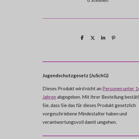
e
w
t
t
t
t
t
r
e
t
e
e
e
e
e
u
r
r
r
r
r
r
n
t
g
n
n
n
n
n
a
u
T
T
T
P
b
e
e
e
e
e
e
e
i
n
s
i
i
i
n
e
l
l
l
i
g
e
e
e
t
n
:
n
n
n
d
e
0
n
Jugendschutzgesetz (JuSchG)
S
t
Dieses Produkt wird nicht an
Personen unter 1
e
Jahren
abgegeben. Mit Ihrer Bestellung bestät
r
Sie, dass Sie das für dieses Produkt gesetzlich
n
vorgeschriebene Mindestalter haben und
e
verantwortungsvoll damit umgehen.