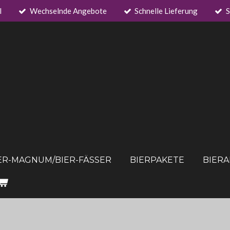
l
Wechselnde Angebote
Schnelle Lieferung
S
ER-MAGNUM/BIER-FÄSSER
BIERPAKETE
BIER