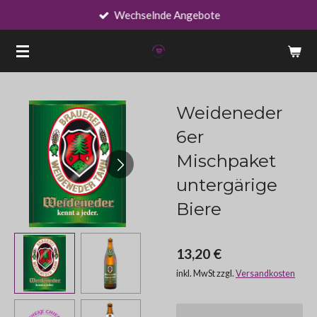
Wechselnde Angebote
Zum
Hauptinhalt
springen
Weideneder
6er
Mischpaket
untergärige
Biere
13,20 €
inkl. MwSt zzgl.
Versandkosten