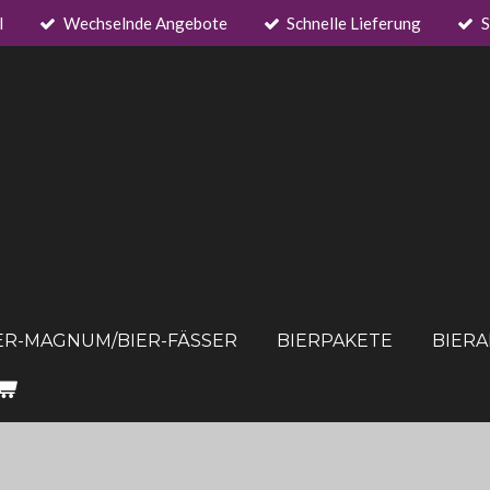
l
Wechselnde Angebote
Schnelle Lieferung
S
ER-MAGNUM/BIER-FÄSSER
BIERPAKETE
BIER