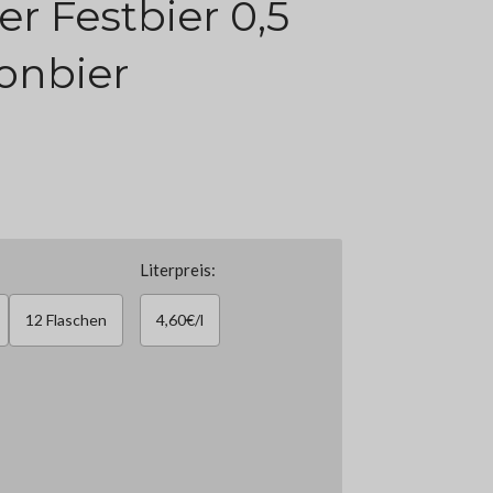
r Festbier 0,5
sonbier
Literpreis:
12 Flaschen
4,60€/l