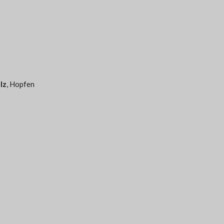
lz
, Hopfen