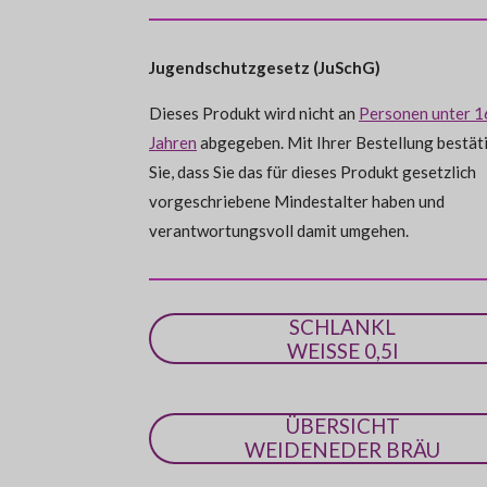
n
e
e
e
t
:
n
n
n
d
e
0
n
Jugendschutzgesetz (JuSchG)
S
t
Dieses Produkt wird nicht an
Personen unter 1
e
Jahren
abgegeben. Mit Ihrer Bestellung bestät
r
Sie, dass Sie das für dieses Produkt gesetzlich
n
vorgeschriebene Mindestalter haben und
e
verantwortungsvoll damit umgehen.
SCHLANKL
WEISSE 0,5l
ÜBERSICHT
WEIDENEDER BRÄU