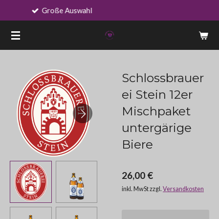
Wechselnde Angebote
Zum
Hauptinhalt
springen
Schlossbrauer
ei Stein 12er
Mischpaket
untergärige
Biere
26,00 €
inkl. MwSt zzgl.
Versandkosten