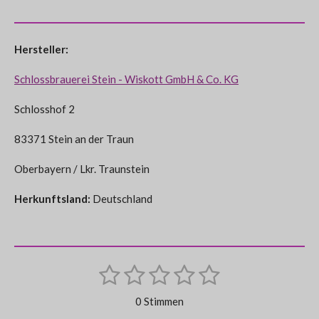
Hersteller:
Schlossbrauerei Stein - Wiskott GmbH & Co. KG
Schlosshof 2
83371 Stein an der Traun
Oberbayern / Lkr. Traunstein
Herkunftsland:
Deutschland
1
2
3
4
5
B
B
e
S
S
S
S
S
e
w
0 Stimmen
e
w