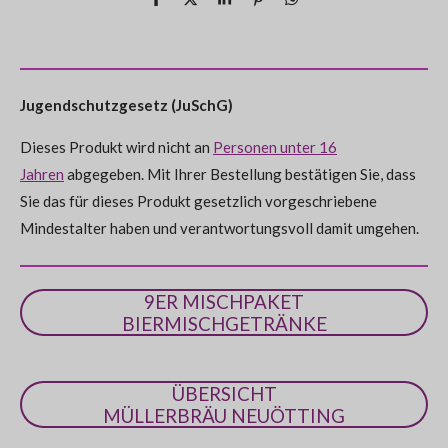
r
r
r
r
r
n
T
T
T
P
T
t
g
e
e
e
i
e
n
n
n
n
n
i
i
i
n
i
a
u
l
l
l
i
l
b
e
e
e
e
e
e
e
t
e
n
s
n
n
n
n
e
g
Jugendschutzgesetz (JuSchG)
n
:
d
e
Dieses Produkt wird nicht an
Personen unter 16
0
n
Jahren
abgegeben. Mit Ihrer Bestellung bestätigen Sie, dass
S
Sie das für dieses Produkt gesetzlich vorgeschriebene
t
Mindestalter haben und verantwortungsvoll damit umgehen.
e
r
n
9ER MISCHPAKET
e
BIERMISCHGETRÄNKE
ÜBERSICHT
MÜLLERBRÄU NEUÖTTING