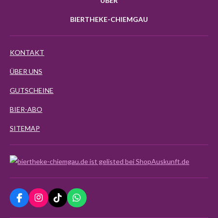
ÜBER
BIERTHEKE-CHIEMGAU
KONTAKT
ÜBER UNS
GUTSCHEINE
BIER-ABO
SITEMAP
F
I
T
W
a
n
i
h