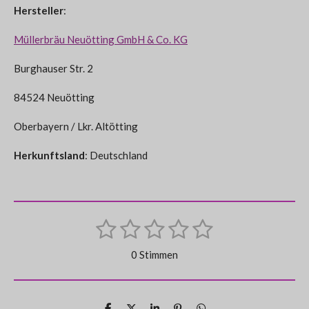
Hersteller
:
Müllerbräu Neuötting GmbH & Co. KG
Burghauser Str. 2
84524 Neuötting
Oberbayern / Lkr. Altötting
Herkunftsland
: Deutschland
1
2
3
4
5
B
B
e
S
S
S
S
S
e
w
0 Stimmen
e
w
t
t
t
t
t
r
e
t
e
e
e
e
e
u
r