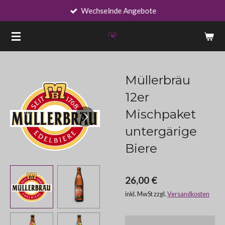
Wechselnde Angebote
Zum
Hauptinhalt
springen
Müllerbräu
12er
Mischpaket
untergärige
Biere
26,00 €
inkl. MwSt zzgl.
Versandkosten