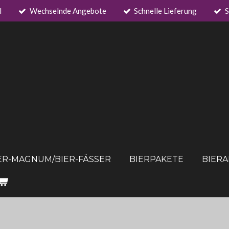
l
Wechselnde Angebote
Schnelle Lieferung
S
ER-MAGNUM/BIER-FÄSSER
BIERPAKETE
BIER