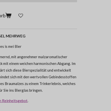
orb
 BÜGEL MEHRWEG
es is mei Bier
mmernd, mit angenehmer malzaromatischer
k mit einem weichen harmonischen Abgang. Im
ärt sich diese Bierspezialität und entwickelt
bindet sich mit den wertvollen Gebindesstoffen
es Braumalzes zu einem Trinkerlebnis, welches
r Sie ins Bierglas bringen.
n Reinheitsgebot
.