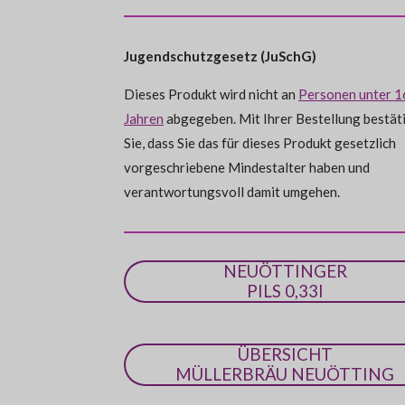
n
e
e
e
t
:
n
n
n
d
e
0
n
Jugendschutzgesetz (JuSchG)
S
t
Dieses Produkt wird nicht an
Personen unter 1
e
Jahren
abgegeben. Mit Ihrer Bestellung bestät
r
Sie, dass Sie das für dieses Produkt gesetzlich
n
vorgeschriebene Mindestalter haben und
e
verantwortungsvoll damit umgehen.
NEUÖTTINGER
PILS 0,33l
ÜBERSICHT
MÜLLERBRÄU NEUÖTTING