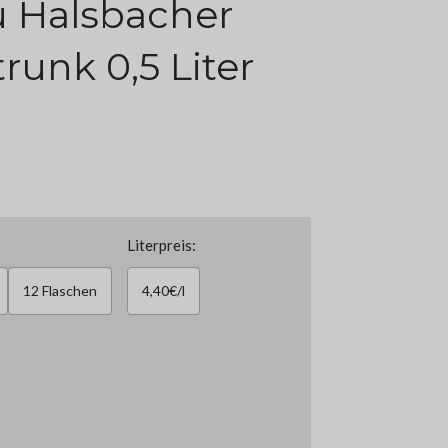
u Halsbacher
unk 0,5 Liter
Literpreis:
12 Flaschen
4,40€/l