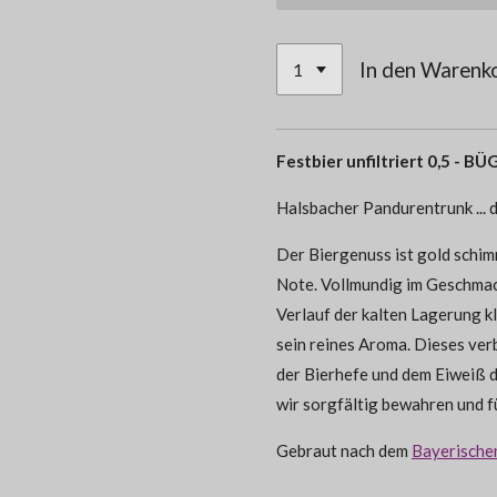
In den Warenk
Festbier unfiltriert 0,5 -
Halsbacher Pandurentrunk ... d
Der Biergenuss ist gold schi
Note. Vollmundig im Geschmac
Verlauf der kalten Lagerung kl
sein reines Aroma. Dieses ver
der Bierhefe und dem Eiweiß d
wir sorgfältig bewahren und fü
Gebraut nach dem
Bayerische