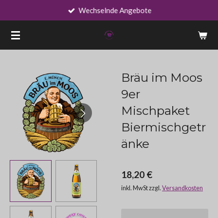
Wechselnde Angebote
Zum
Hauptinhalt
springen
Bräu im Moos
9er
Mischpaket
Biermischgetr
änke
18,20 €
inkl. MwSt zzgl.
Versandkosten