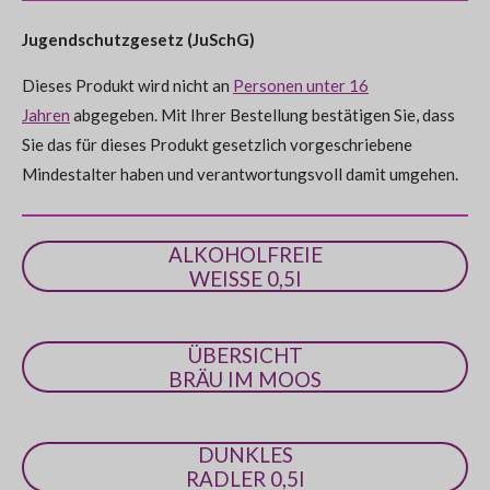
e
e
e
e
n
s
n
n
n
n
e
g
Jugendschutzgesetz (JuSchG)
n
:
d
e
Dieses Produkt wird nicht an
Personen unter 16
0
n
Jahren
abgegeben. Mit Ihrer Bestellung bestätigen Sie, dass
S
Sie das für dieses Produkt gesetzlich vorgeschriebene
t
Mindestalter haben und verantwortungsvoll damit umgehen.
e
r
n
ALKOHOLFREIE
e
WEISSE 0,5l
ÜBERSICHT
BRÄU IM MOOS
DUNKLES
RADLER 0,5l