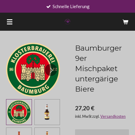
Schnelle Lieferung
Zum
Hauptinhalt
springen
Baumburger
9er
Mischpaket
untergärige
Biere
27,20 €
inkl. MwSt zzgl.
Versandkosten