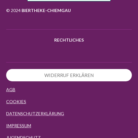
o
r
p
k
a
p
© 2024
BIERTHEKE-CHIEMGAU
m
RECHTLICHES
WIDERRUF ERKLÄREN
AGB
COOKIES
DATENSCHUTZERKLÄRUNG
IMPRESSUM
JUGENDSCHUTZ