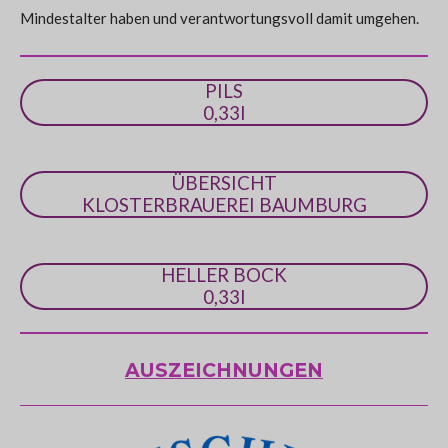
Mindestalter haben und verantwortungsvoll damit umgehen.
e
r
n
PILS
e
0,33l
ÜBERSICHT
KLOSTERBRAUEREI BAUMBURG
HELLER BOCK
0,33l
AUSZEICHNUNGEN