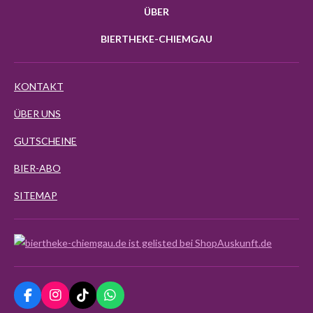
ÜBER
BIERTHEKE-CHIEMGAU
KONTAKT
ÜBER UNS
GUTSCHEINE
BIER-ABO
SITEMAP
F
I
T
W