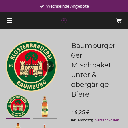
Wechselnde Angebote
Zum
Hauptinhalt
springen
Baumburger
6er
Mischpaket
unter &
obergärige
Biere
16,35 €
inkl. MwSt zzgl.
Versandkosten