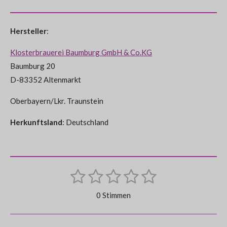
Hersteller
:
Klosterbrauerei Baumburg GmbH & Co.KG
Baumburg 20
D-83352 Altenmarkt
Oberbayern/Lkr. Traunstein
Herkunftsland
: Deutschland
1
2
3
4
5
B
B
e
S
S
S
S
S
e
w
0 Stimmen
e
w
t
t
t
t
t
r
e
t
e
e
e
e
e