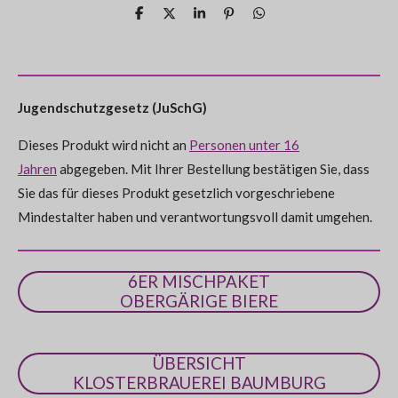
u
r
r
r
r
r
r
n
T
T
T
P
T
t
e
e
e
i
e
g
n
n
n
n
n
i
i
i
n
i
a
u
l
l
l
i
l
b
e
e
e
e
e
e
e
t
e
n
s
n
n
n
n
e
g
Jugendschutzgesetz (JuSchG)
n
:
d
e
Dieses Produkt wird nicht an
Personen unter 16
0
n
Jahren
abgegeben. Mit Ihrer Bestellung bestätigen Sie, dass
S
Sie das für dieses Produkt gesetzlich vorgeschriebene
t
Mindestalter haben und verantwortungsvoll damit umgehen.
e
r
n
6ER MISCHPAKET
e
OBERGÄRIGE BIERE
ÜBERSICHT
KLOSTERBRAUEREI BAUMBURG