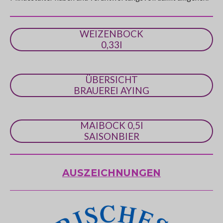
r
n
WEIZENBOCK
e
0,33l
ÜBERSICHT
BRAUEREI AYING
MAIBOCK 0,5l
SAISONBIER
AUSZEICHNUNGEN