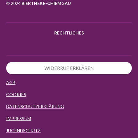
k
a
p
© 2024
BIERTHEKE-CHIEMGAU
m
RECHTLICHES
WIDERRUF ERKLÄREN
AGB
COOKIES
DATENSCHUTZERKLÄRUNG
IMPRESSUM
JUGENDSCHUTZ