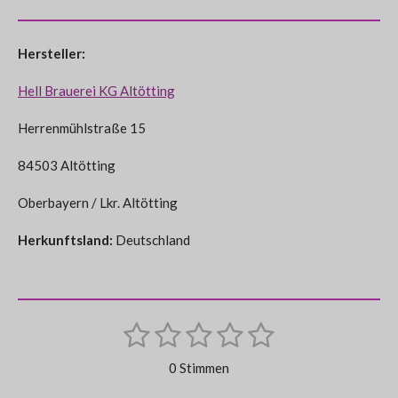
Hersteller:
Hell Brauerei KG Altötting
Herrenmühlstraße 15
84503 Altötting
Oberbayern / Lkr. Altötting
Herkunftsland:
Deutschland
1
2
3
4
5
B
B
e
S
S
S
S
S
e
w
0 Stimmen
e
w
t
t
t
t
t
r