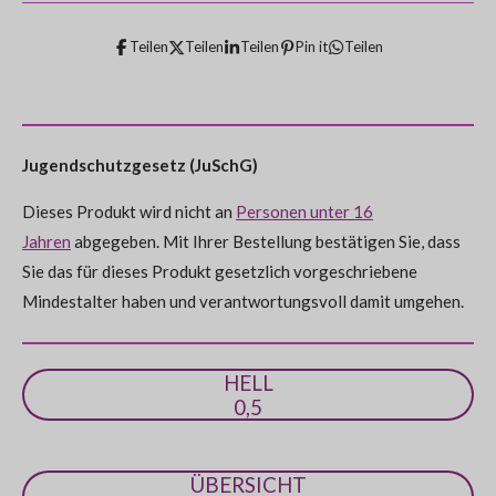
e
t
e
e
e
e
e
u
r
Teilen
Teilen
Teilen
Pin it
Teilen
r
r
r
r
r
n
t
g
n
n
n
n
n
a
u
b
e
e
e
e
n
s
e
g
Jugendschutzgesetz (JuSchG)
n
:
d
e
Dieses Produkt wird nicht an
Personen unter 16
0
n
Jahren
abgegeben. Mit Ihrer Bestellung bestätigen Sie, dass
S
Sie das für dieses Produkt gesetzlich vorgeschriebene
t
Mindestalter haben und verantwortungsvoll damit umgehen.
e
r
n
HELL
e
0,5
ÜBERSICHT