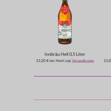
5
n
S
t
e
r
n
e
Innbräu Hell 0,5 Liter
13,20 €
12,0
inkl. MwSt zzgl.
Versandkosten