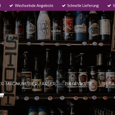
l
Wechselnde Angebote
Schnelle Lieferung
S
ER-MAGNUM/BIER-FÄSSER
BIERPAKETE
BIER