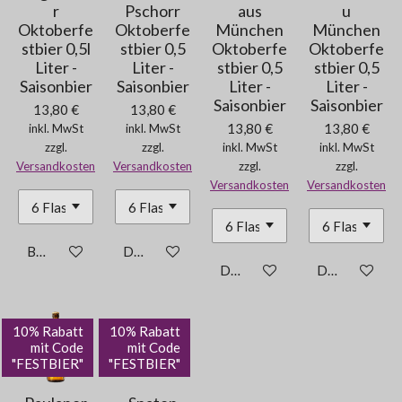
r
Pschorr
aus
u
Oktoberfe
Oktoberfe
München
München
stbier 0,5l
stbier 0,5
Oktoberfe
Oktoberfe
Liter -
Liter -
stbier 0,5
stbier 0,5
Saisonbier
Saisonbier
Liter -
Liter -
Saisonbier
Saisonbier
13,80 €
13,80 €
13,80 €
13,80 €
inkl. MwSt
inkl. MwSt
zzgl.
zzgl.
inkl. MwSt
inkl. MwSt
Versandkosten
Versandkosten
zzgl.
zzgl.
Versandkosten
Versandkosten
Bei Verfügbarkeit benachrichtigen
Details anzeigen
Details anzeigen
Details anzei
10% Rabatt
10% Rabatt
mit Code
mit Code
"FESTBIER"
"FESTBIER"