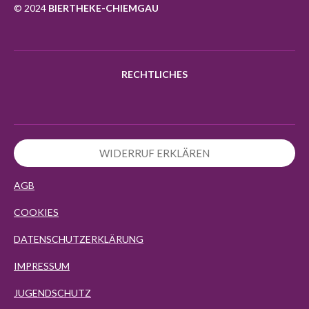
k
a
p
© 2024
BIERTHEKE-CHIEMGAU
m
RECHTLICHES
WIDERRUF ERKLÄREN
AGB
COOKIES
DATENSCHUTZERKLÄRUNG
IMPRESSUM
JUGENDSCHUTZ