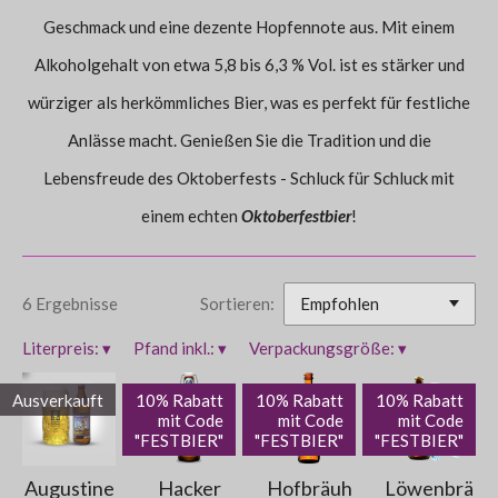
Geschmack und eine dezente Hopfennote aus. Mit einem
Alkoholgehalt von etwa 5,8 bis 6,3 % Vol. ist es stärker und
würziger als herkömmliches Bier, was es perfekt für festliche
Anlässe macht. Genießen Sie die Tradition und die
Lebensfreude des Oktoberfests - Schluck für Schluck mit
einem echten
Oktoberfestbier
!
6 Ergebnisse
Sortieren:
Literpreis:
▾
Pfand inkl.:
▾
Verpackungsgröße:
▾
Ausverkauft
10% Rabatt
10% Rabatt
10% Rabatt
mit Code
mit Code
mit Code
"FESTBIER"
"FESTBIER"
"FESTBIER"
Augustine
Hacker
Hofbräuh
Löwenbrä