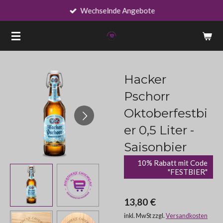
Wechselnde Angebote
Zum
Hauptinhalt
springen
Hacker
Pschorr
Oktoberfestbi
er 0,5 Liter -
Saisonbier
10% Rabatt mit Code
"FESTBIER"
13,80 €
inkl. MwSt zzgl.
Versandkosten