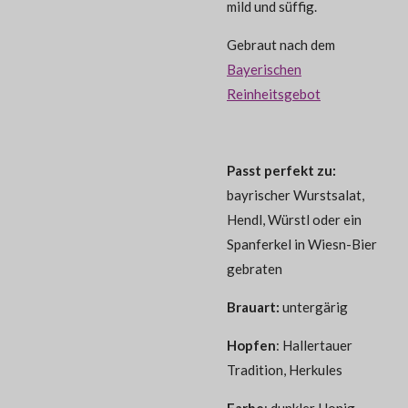
mild und süffig.
Gebraut nach dem
Bayerischen
Reinheitsgebot
Passt perfekt zu:
bayrischer Wurstsalat,
Hendl, Würstl oder ein
Spanferkel in Wiesn-Bier
gebraten
Brauart:
untergärig
Hopfen
:
Hallertauer
Tradition, Herkules
Farbe
:
dunkler Honig