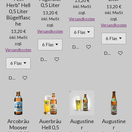
13,20 €
Herb" Hell
0,5 Liter
13,20 €
inkl. MwSt
0,5 Liter
13,20 €
zzgl.
inkl. MwSt
Bügelflasc
inkl. MwSt
Versandkosten
zzgl.
he
zzgl.
Versandkosten
13,20 €
Versandkosten
inkl. MwSt
zzgl.
Details anzeigen
Versandkosten
Details anzei
Details anzeigen
Details anzeigen
Arcobräu
Auerbräu
Augustine
Augustine
Mooser
Hell 0,5
r
r