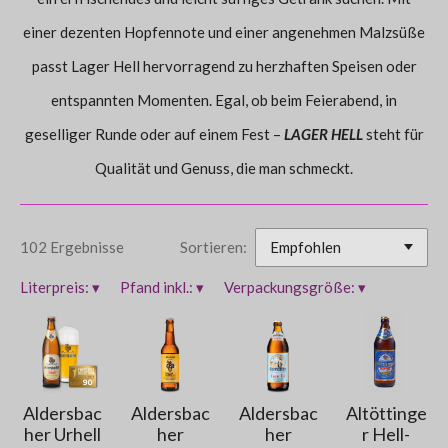
einer dezenten Hopfennote und einer angenehmen Malzsüße
passt Lager Hell hervorragend zu herzhaften Speisen oder
entspannten Momenten. Egal, ob beim Feierabend, in
geselliger Runde oder auf einem Fest –
LAGER HELL
steht für
Qualität und Genuss, die man schmeckt.
102 Ergebnisse
Sortieren:
Literpreis:
▾
Pfand inkl.:
▾
Verpackungsgröße:
▾
Aldersbac
Aldersbac
Aldersbac
Altöttinge
her Urhell
her
her
r Hell-