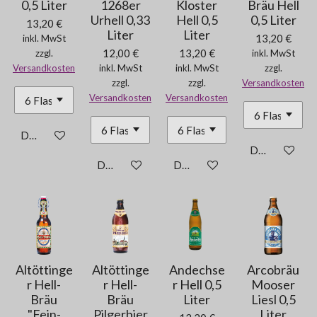
0,5 Liter
1268er
Kloster
Bräu Hell
Urhell 0,33
Hell 0,5
0,5 Liter
13,20 €
Liter
Liter
13,20 €
inkl. MwSt
12,00 €
13,20 €
zzgl.
inkl. MwSt
Versandkosten
inkl. MwSt
inkl. MwSt
zzgl.
zzgl.
zzgl.
Versandkosten
Versandkosten
Versandkosten
Details anzeigen
Details anzei
Details anzeigen
Details anzeigen
Altöttinge
Altöttinge
Andechse
Arcobräu
r Hell-
r Hell-
r Hell 0,5
Mooser
Bräu
Bräu
Liter
Liesl 0,5
"Fein-
Pilgerbier
Liter