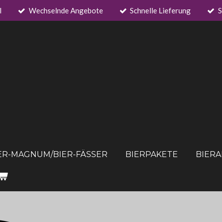
l
Wechselnde Angebote
Schnelle Lieferung
S
ER-MAGNUM/BIER-FÄSSER
BIERPAKETE
BIER