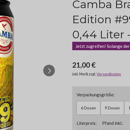
Camba Br
Edition #9
0,44 Liter 
Jetzt zugreifen! Solange der
21,00 €
inkl. MwSt zzgl.
Versandkosten
Verpackungsgröße:
6 Dosen
9 Dosen
Literpreis:
Pfand inkl.: