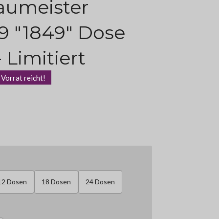
aumeister
9 "1849" Dose
- Limitiert
 Vorrat reicht!
12 Dosen
18 Dosen
24 Dosen