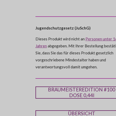
e
e
e
e
e
e
e
i
n
s
i
i
i
n
e
l
l
l
i
g
e
e
e
t
n
:
n
n
n
d
e
0
n
Jugendschutzgesetz (JuSchG)
S
t
Dieses Produkt wird nicht an
Personen unter 1
e
Jahren
abgegeben. Mit Ihrer Bestellung bestät
r
Sie, dass Sie das für dieses Produkt gesetzlich
n
vorgeschriebene Mindestalter haben und
e
verantwortungsvoll damit umgehen.
BRAUMEISTEREDITION #100
DOSE 0,44l
ÜBERSICHT