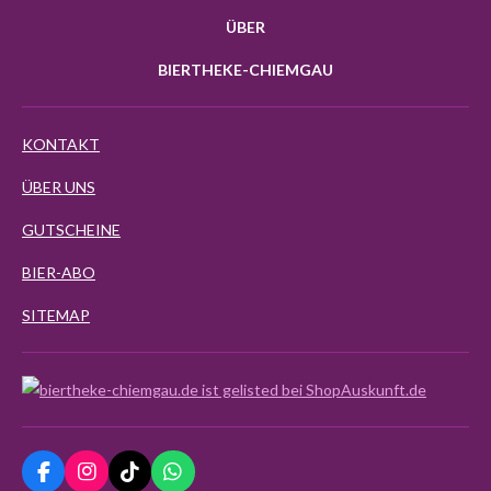
ÜBER
BIERTHEKE-CHIEMGAU
KONTAKT
ÜBER UNS
GUTSCHEINE
BIER-ABO
SITEMAP
F
I
T
W