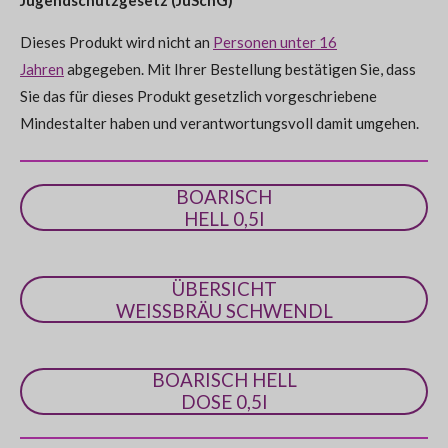
Jugendschutzgesetz (JuSchG)
n
:
d
e
Dieses Produkt wird nicht an
Personen unter 16
0
n
Jahren
abgegeben. Mit Ihrer Bestellung bestätigen Sie, dass
S
Sie das für dieses Produkt gesetzlich vorgeschriebene
t
Mindestalter haben und verantwortungsvoll damit umgehen.
e
r
n
BOARISCH
e
HELL 0,5l
ÜBERSICHT
WEISSBRÄU SCHWENDL
BOARISCH HELL
DOSE 0,5l