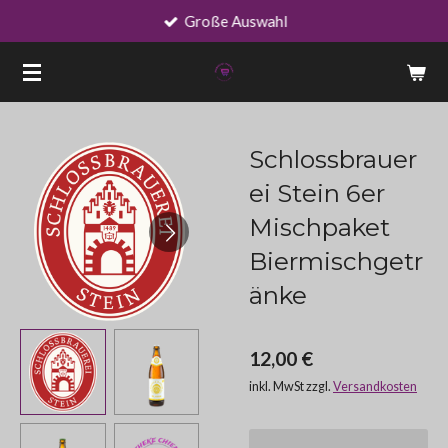
Große Auswahl
Zum
Hauptinhalt
springen
Schlossbrauer
ei Stein 6er
Mischpaket
Biermischgetr
änke
12,00 €
inkl. MwSt zzgl.
Versandkosten