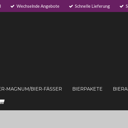
l
Wechselnde Angebote
Schnelle Lieferung
S
ER-MAGNUM/BIER-FÄSSER
BIERPAKETE
BIER