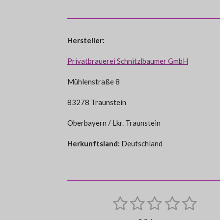
Hersteller:
Privatbrauerei Schnitzlbaumer GmbH
Mühlenstraße 8
83278 Traunstein
Oberbayern / Lkr. Traunstein
Herkunftsland:
Deutschland
1
2
3
4
5
B
B
e
S
S
S
S
S
e
w