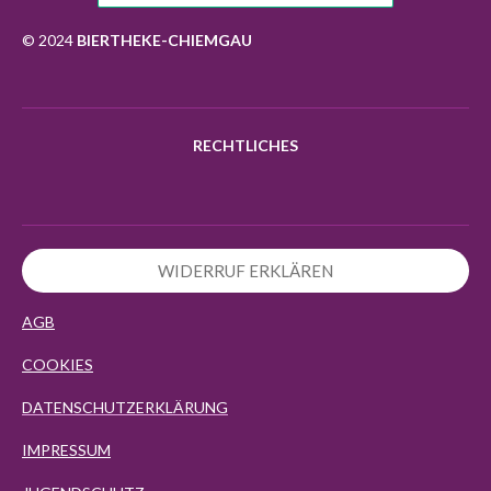
o
r
p
k
a
p
© 2024
BIERTHEKE-CHIEMGAU
m
RECHTLICHES
WIDERRUF ERKLÄREN
AGB
COOKIES
DATENSCHUTZERKLÄRUNG
IMPRESSUM