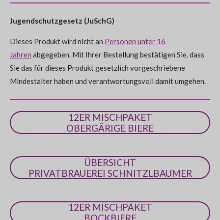
e
e
e
e
e
e
e
t
e
n
s
n
n
n
n
e
g
Jugendschutzgesetz (JuSchG)
n
:
d
e
Dieses Produkt wird nicht an
Personen unter 16
0
n
Jahren
abgegeben. Mit Ihrer Bestellung bestätigen Sie, dass
S
Sie das für dieses Produkt gesetzlich vorgeschriebene
t
Mindestalter haben und verantwortungsvoll damit umgehen.
e
r
n
12ER MISCHPAKET
e
OBERGÄRIGE BIERE
ÜBERSICHT
PRIVATBRAUEREI SCHNITZLBAUMER
12ER MISCHPAKET
BOCKBIERE