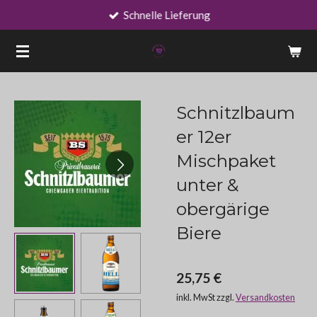
Schnelle Lieferung
Zum
Hauptinhalt
springen
Schnitzlbaum
er 12er
Mischpaket
unter &
obergärige
Biere
25,75 €
inkl. MwSt zzgl.
Versandkosten