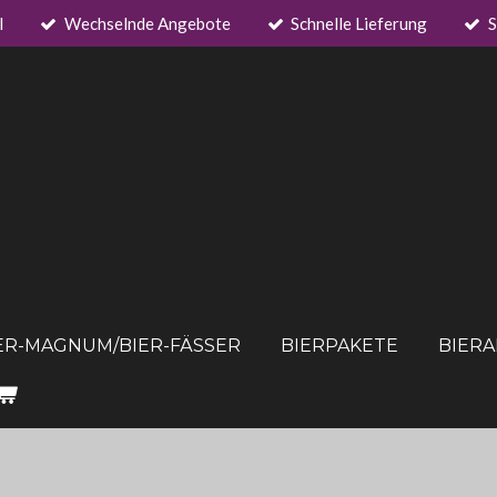
l
Wechselnde Angebote
Schnelle Lieferung
S
ER-MAGNUM/BIER-FÄSSER
BIERPAKETE
BIER