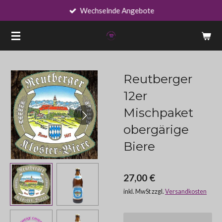
Wechselnde Angebote
Zum
Hauptinhalt
springen
Reutberger
12er
Mischpaket
obergärige
Biere
27,00 €
inkl. MwSt zzgl.
Versandkosten