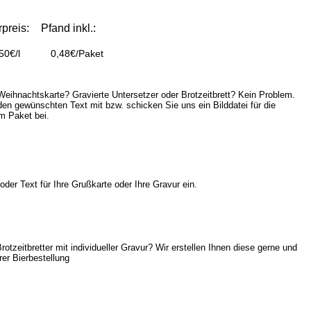
rpreis:
Pfand inkl.:
50€/l
0,48€/Paket
Weihnachtskarte? Gravierte Untersetzer oder Brotzeitbrett? Kein Problem.
den gewünschten Text mit bzw. schicken Sie uns ein Bilddatei für die
em Paket bei.
der Text für Ihre Grußkarte oder Ihre Gravur ein.
otzeitbretter mit individueller Gravur? Wir erstellen Ihnen diese gerne und
er Bierbestellung