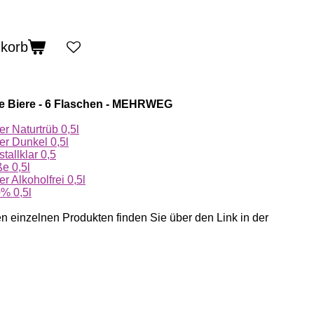
nkorb
e Biere - 6 Flaschen - MEHRWEG
r Naturtrüb 0,5l
r Dunkel 0,5l
tallklar 0,5
e 0,5l
 Alkoholfrei 0,5l
% 0,5l
 einzelnen Produkten finden Sie über den Link in der