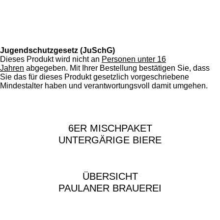
e
e
e
i
e
e
e
e
S
s
i
i
i
n
l
l
l
i
t
e
e
e
e
t
e
n
n
n
n
r
d
n
e
Jugendschutzgesetz (JuSchG)
e
n
Dieses Produkt wird nicht an
Personen unter 16
Jahren
abgegeben. Mit Ihrer Bestellung bestätigen Sie, dass
Sie das für dieses Produkt gesetzlich vorgeschriebene
Mindestalter haben und verantwortungsvoll damit umgehen.
6ER MISCHPAKET
UNTERGÄRIGE BIERE
ÜBERSICHT
PAULANER BRAUEREI