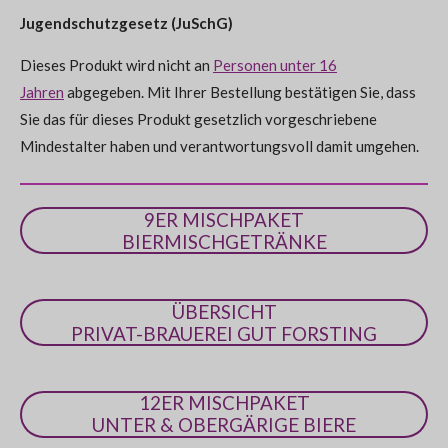
e
g
Jugendschutzgesetz (JuSchG)
n
:
d
e
Dieses Produkt wird nicht an
Personen unter 16
0
n
Jahren
abgegeben. Mit Ihrer Bestellung bestätigen Sie, dass
S
Sie das für dieses Produkt gesetzlich vorgeschriebene
t
Mindestalter haben und verantwortungsvoll damit umgehen.
e
r
n
9ER MISCHPAKET
e
BIERMISCHGETRÄNKE
ÜBERSICHT
PRIVAT-BRAUEREI GUT FORSTING
12ER MISCHPAKET
UNTER & OBERGÄRIGE BIERE