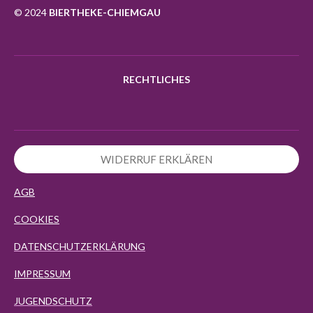
k
a
p
© 2024
BIERTHEKE-CHIEMGAU
m
RECHTLICHES
WIDERRUF ERKLÄREN
AGB
COOKIES
DATENSCHUTZERKLÄRUNG
IMPRESSUM
JUGENDSCHUTZ