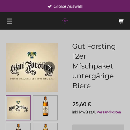
Große Auswahl
Zum
Hauptinhalt
springen
Gut Forsting
12er
Mischpaket
untergärige
Biere
25,60 €
inkl. MwSt zzgl.
Versandkosten