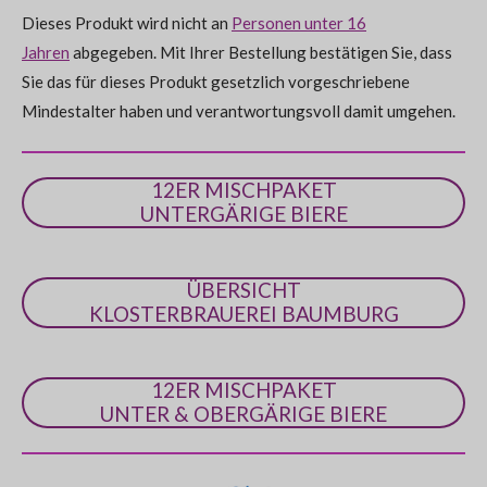
d
e
Dieses Produkt wird nicht an
Personen unter 16
0
n
Jahren
abgegeben. Mit Ihrer Bestellung bestätigen Sie, dass
S
Sie das für dieses Produkt gesetzlich vorgeschriebene
t
Mindestalter haben und verantwortungsvoll damit umgehen.
e
r
n
12ER MISCHPAKET
e
UNTERGÄRIGE BIERE
ÜBERSICHT
KLOSTERBRAUEREI BAUMBURG
12ER MISCHPAKET
UNTER & OBERGÄRIGE BIERE