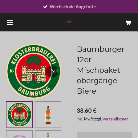
Wechselnde Angebote
Zum
Hauptinhalt
springen
Baumburger
12er
Mischpaket
obergärige
Biere
38,60 €
inkl. MwSt zzgl.
Versandkosten