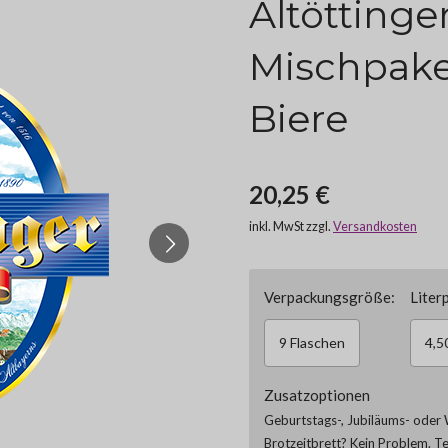
Altöttinge
Mischpake
Biere
20,25 €
inkl. MwSt zzgl.
Versandkosten
Verpackungsgröße:
Literp
9 Flaschen
4,5
Zusatzoptionen
Geburtstags-, Jubiläums- oder 
Brotzeitbrett? Kein Problem. T