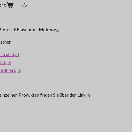
orb
Biere - 9 Flaschen - Mehrweg
aschen:
rtrüb 0,5l
t 0,5l
olfrei 0,5l
inzelnen Produkten finden Sie über den Link in