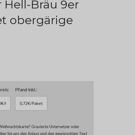
r Hell-Bräu 9er
t obergärige
reis:
Pfand inkl.:
0€/l
0,72€/Paket
Weihnachtskarte? Gravierte Untersetzer oder
eilen Sie uns den Anlass und den gewünschten Text