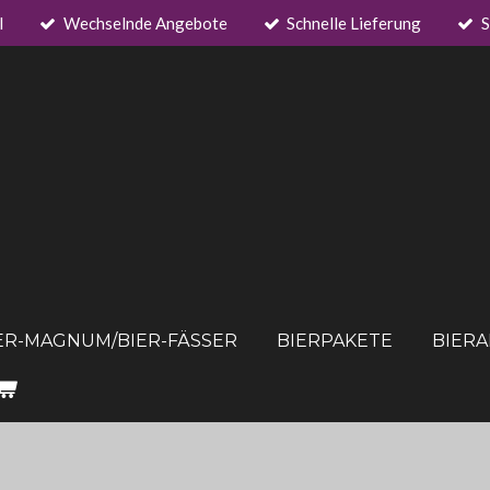
l
Wechselnde Angebote
Schnelle Lieferung
S
ER-MAGNUM/BIER-FÄSSER
BIERPAKETE
BIER