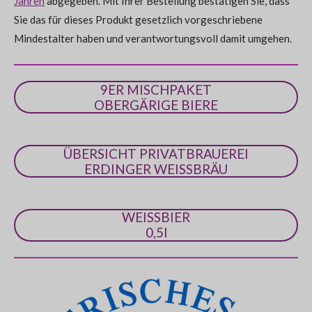
Jahren
abgegeben. Mit Ihrer Bestellung bestätigen Sie, dass
S
Sie das für dieses Produkt gesetzlich vorgeschriebene
t
Mindestalter haben und verantwortungsvoll damit umgehen.
e
r
n
9ER MISCHPAKET
e
OBERGÄRIGE BIERE
ÜBERSICHT PRIVATBRAUEREI
ERDINGER WEISSBRÄU
WEISSBIER
0,5l