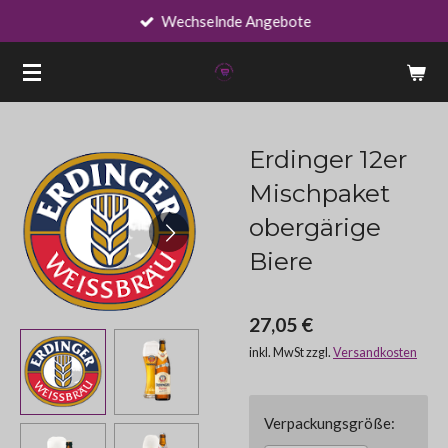
Wechselnde Angebote
Zum
Hauptinhalt
springen
Erdinger 12er
Mischpaket
obergärige
Biere
27,05 €
inkl. MwSt zzgl.
Versandkosten
Verpackungsgröße: