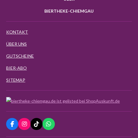
BIERTHEKE-CHIEMGAU
KONTAKT
ÜBER UNS
GUTSCHEINE
BIER-ABO
SITEMAP
F
I
T
W
a
n
i
h
c
s
k
a