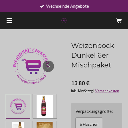
Wechselnde Angebote
Zum
Hauptinhalt
springen
Weizenbock
Dunkel 6er
Mischpaket
13,80 €
inkl. MwSt zzgl.
Versandkosten
Verpackungsgröße:
6 Flaschen