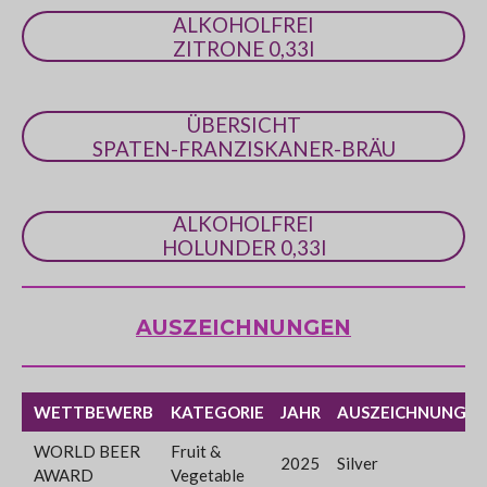
n
ALKOHOLFREI
e
ZITRONE 0,33l
ÜBERSICHT
SPATEN-FRANZISKANER-BRÄU
ALKOHOLFREI
HOLUNDER 0,33l
AUSZEICHNUNGEN
WETTBEWERB
KATEGORIE
JAHR
AUSZEICHNUNG
WORLD BEER
Fruit &
2025
Silver
AWARD
Vegetable