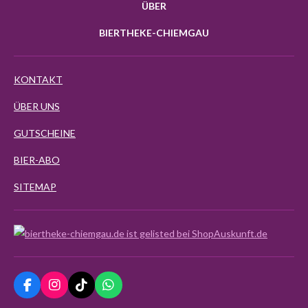
ÜBER
BIERTHEKE-CHIEMGAU
KONTAKT
ÜBER UNS
GUTSCHEINE
BIER-ABO
SITEMAP
F
I
T
W
a
n
i
h