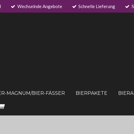
l
Wechselnde Angebote
Schnelle Lieferung
S
ER-MAGNUM/BIER-FÄSSER
BIERPAKETE
BIER