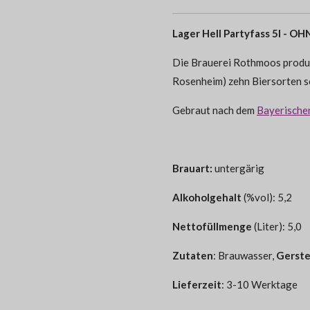
Lager Hell Partyfass 5l - O
Die Brauerei Rothmoos produz
Rosenheim) zehn Biersorten s
Gebraut nach dem
Bayerische
Brauart:
untergärig
Alkoholgehalt
(%vol): 5,2
Nettofüllmenge
(Liter): 5,0
Zutaten
:
Brauwasser,
Gerst
Lieferzeit
: 3-10 Werktage