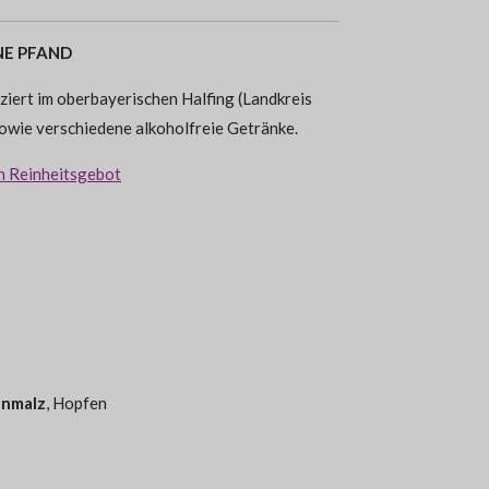
HNE PFAND
iert im oberbayerischen Halfing (Landkreis
owie verschiedene alkoholfreie Getränke.
n Reinheitsgebot
enmalz
, Hopfen