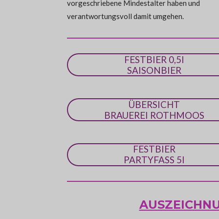
n
vorgeschriebene Mindestalter haben und
e
verantwortungsvoll damit umgehen.
FESTBIER 0,5l
SAISONBIER
ÜBERSICHT
BRAUEREI ROTHMOOS
FESTBIER
PARTYFASS 5l
AUSZEICHN