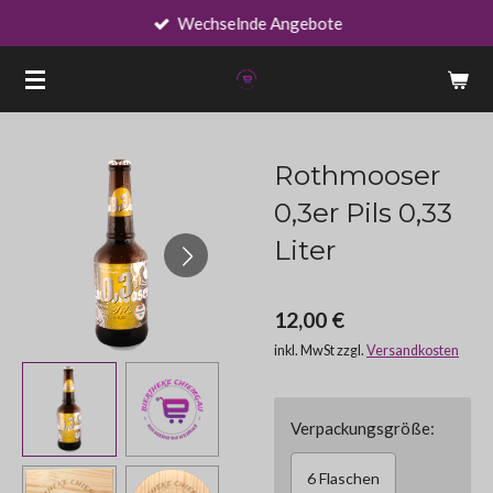
Wechselnde Angebote
Zum
Hauptinhalt
springen
Rothmooser
0,3er Pils 0,33
Liter
12,00 €
inkl. MwSt zzgl.
Versandkosten
Verpackungsgröße:
6 Flaschen