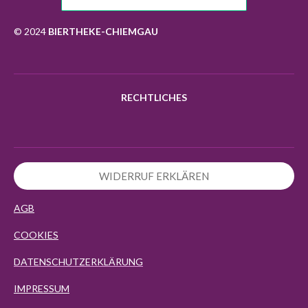
o
g
k
A
o
r
p
k
a
p
© 2024
BIERTHEKE-CHIEMGAU
m
RECHTLICHES
WIDERRUF ERKLÄREN
AGB
COOKIES
DATENSCHUTZERKLÄRUNG
IMPRESSUM