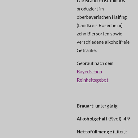
Die Brauerei Rothmoos
produziert im
oberbayerischen Halfing
(Landkreis Rosenheim)
zehn Biersorten sowie
verschiedene alkoholfreie
Getränke.
Gebraut nach dem
Bayerischen
Reinheitsgebot
Brauart:
untergärig
Alkoholgehalt
(%vol): 4,9
Nettofüllmenge
(Liter):