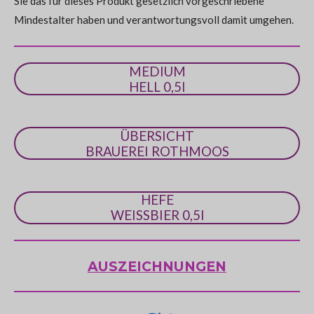
Sie das für dieses Produkt gesetzlich vorgeschriebene
t
Mindestalter haben und verantwortungsvoll damit umgehen.
e
r
n
MEDIUM
e
HELL 0,5l
ÜBERSICHT
BRAUEREI ROTHMOOS
HEFE
WEISSBIER 0,5l
AUSZEICHNUNGEN