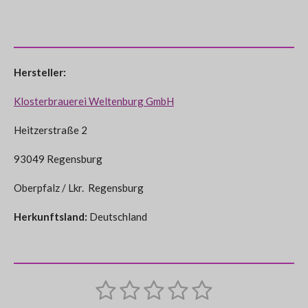
Hersteller:
Klosterbrauerei Weltenburg GmbH
Heitzerstraße 2
93049 Regensburg
Oberpfalz / Lkr. Regensburg
Herkunftsland:
Deutschland
1
2
3
4
5
B
B
e
e