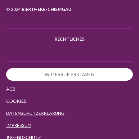
o
r
p
k
a
p
© 2024
BIERTHEKE-CHIEMGAU
m
RECHTLICHES
WIDERRUF ERKLÄREN
AGB
COOKIES
DATENSCHUTZERKLÄRUNG
IMPRESSUM
JUGENDSCHUTZ