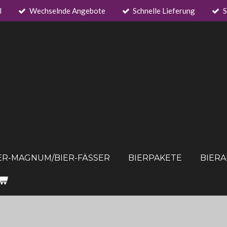
l
Wechselnde Angebote
Schnelle Lieferung
S
ER-MAGNUM/BIER-FÄSSER
BIERPAKETE
BIER