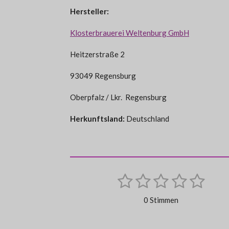
Hersteller:
Klosterbrauerei Weltenburg GmbH
Heitzerstraße 2
93049 Regensburg
Oberpfalz / Lkr. Regensburg
Herkunftsland:
Deutschland
1
2
3
4
5
B
B
e
S
S
S
S
S
e
w
0 Stimmen
e
w
t
t
t
t
t
r
e
t