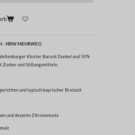
orb
0,5l - NRW MEHRWEG
Weltenburger Kloster Barock Dunkel und 50%
it Zucker und Süßungsmitteln.
erichten und typisch bayrischer Brotzeit
en und dezente Zitronennote
nmalz