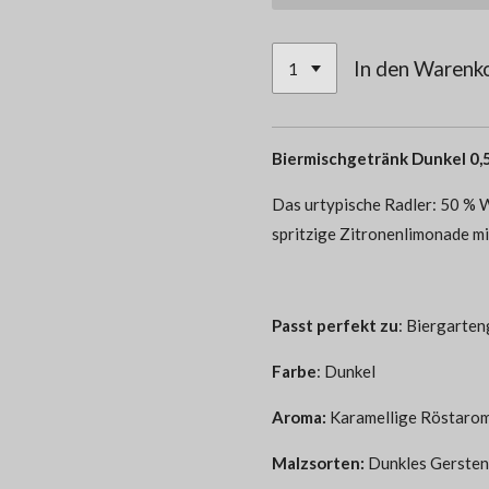
In den Warenk
Biermischgetränk Dunkel 
Das urtypische Radler: 50 % 
spritzige Zitronenlimonade m
Passt perfekt zu
:
Biergarteng
Farbe
:
Dunkel
Aroma
:
Karamellige Röstarom
Malzsorten
:
Dunkles Gerste