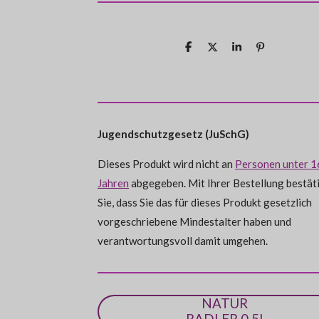
e
e
e
e
e
u
r
r
r
r
r
r
n
t
g
n
n
n
n
n
a
u
T
T
T
P
b
e
e
e
e
e
e
e
i
n
s
i
i
i
n
e
l
l
l
i
g
n
e
e
e
t
:
n
n
n
d
e
0
n
Jugendschutzgesetz (JuSchG)
S
t
Dieses Produkt wird nicht an
Personen unter 1
e
Jahren
abgegeben. Mit Ihrer Bestellung bestät
r
Sie, dass Sie das für dieses Produkt gesetzlich
n
vorgeschriebene Mindestalter haben und
e
verantwortungsvoll damit umgehen.
NATUR
RADLER 0,5l