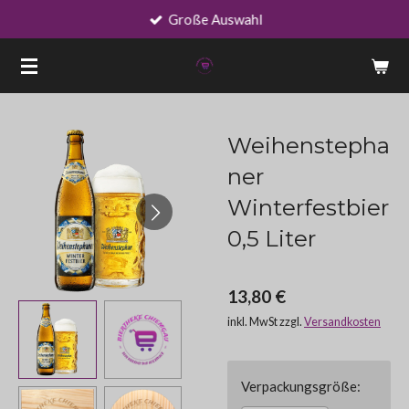
Große Auswahl
Zum
Hauptinhalt
springen
Weihenstepha
ner
Winterfestbier
0,5 Liter
13,80 €
inkl. MwSt zzgl.
Versandkosten
Verpackungsgröße: