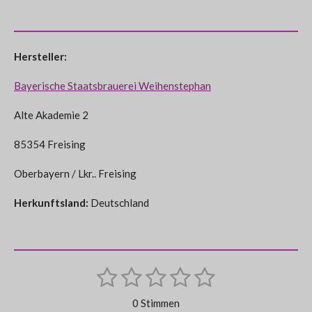
Hersteller:
Bayerische Staatsbrauerei Weihenstephan
Alte Akademie 2
85354 Freising
Oberbayern / Lkr.. Freising
Herkunftsland:
Deutschland
1
2
3
4
5
B
B
e
S
S
S
S
S
e
w
0 Stimmen
e