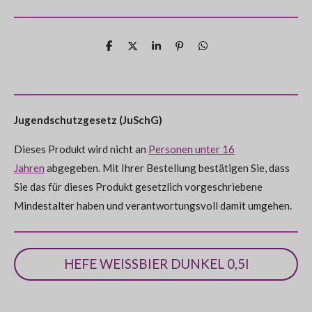
w
t
t
t
t
t
r
e
t
e
e
e
e
e
u
r
r
r
r
r
r
n
T
T
T
P
T
t
g
e
e
e
i
e
n
n
n
n
n
i
i
i
n
i
a
u
l
l
l
i
l
b
e
e
e
e
e
e
e
t
e
n
s
n
n
n
n
e
g
Jugendschutzgesetz (JuSchG)
n
:
d
e
Dieses Produkt wird nicht an
Personen unter 16
0
n
Jahren
abgegeben. Mit Ihrer Bestellung bestätigen Sie, dass
S
Sie das für dieses Produkt gesetzlich vorgeschriebene
t
Mindestalter haben und verantwortungsvoll damit umgehen.
e
r
n
HEFE WEISSBIER DUNKEL 0,5l
e