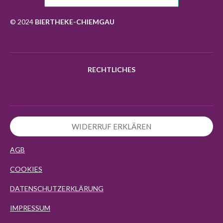
o
g
k
A
o
r
p
k
a
p
© 2024
BIERTHEKE-CHIEMGAU
m
RECHTLICHES
WIDERRUF ERKLÄREN
AGB
COOKIES
DATENSCHUTZERKLÄRUNG
IMPRESSUM